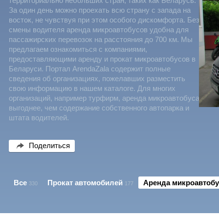
территориально небольших стран, таких как Беларусь.
За один день можно проехать всю страну с запада на
восток, не чувствуя при этом особого дискомфорта. Без
смены водителя аренда микроавтобусов удобна для
пассажирских перевозок на расстояния до 700 км. Мы
предлагаем ознакомиться с компаниями,
предоставляющими аренду и прокат микроавтобусов в
Беларуси. Портал ArendaZala содержит полные
сведения об организациях, пожелавших разместить
свою информацию в нашем каталоге. Для многих
организаций, например турфирм, аренда микроавтобуса
выгоднее, чем содержание собственного автопарка и
штата водителей.
Поделиться
Все
Прокат автомобилей
Аренда микроавтоб
330
177