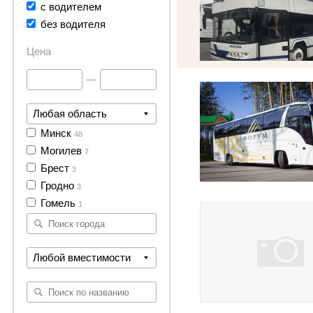
с водителем
без водителя
Цена
4 фото
—
Любая область
Минск
48
Могилев
7
Брест
3
Гродно
3
Гомель
1
Любой вместимости