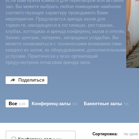
если Вам нужна комната для переговоров или актовый
зал. Вы можете выбрать любое помещение наиболее
соответствующее характеру проводимого Вами
мероприятия. Предлагается аренда залов для
торжеств, находящихся в гостиницах, ресторанах,
клубах, коттеджах и аренда конференц залов в отелях,
бизнес центрах, галереях, загородных усадьбах. Вы
можете ознакомиться с техническими возможностями
каждого из залов, их оборудованием, дополнительными
услугами. Практически у всех организаций
предусмотрена почасовая аренда зала.
Поделиться
Все
Конференц-залы
Банкетные залы
1149
365
766
Сортировка:
по цен