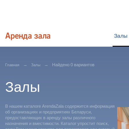
Залы
Найдено 0 вариантов
Главная
Залы
Залы
В нашем каталоге ArendaZala содержится информация
об организациях и предприятиях Беларуси,
предоставляющих в аренду залы различного
назначения и вместимости. Каталог упростит поиск,