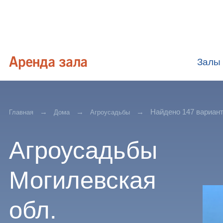
Залы
Найдено 147 вариан
Главная
Дома
Агроусадьбы
Агроусадьбы
Могилевская
обл.