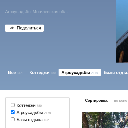
Агроусадьбы Могилевская обл.
Поделиться
Все
Коттеджи
Агроусадьбы
Базы отды
3121
780
2179
Сортировка:
по цен
33 фото
Коттеджи
780
Агроусадьбы
2179
Базы отдыха
162