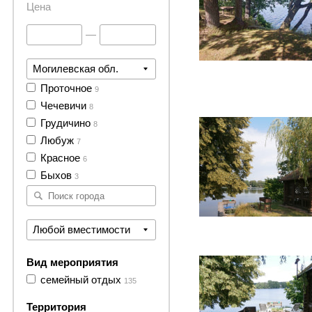
Цена
—
Могилевская обл.
Проточное
9
289 фото
Чечевичи
8
Грудичино
8
Любуж
7
Красное
6
Быхов
3
Любой вместимости
48 фото
Вид мероприятия
семейный отдых
135
Территория