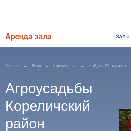
Залы
Найден 21 вариант
Главная
Дома
Агроусадьбы
Агроусадьбы
Кореличский
район