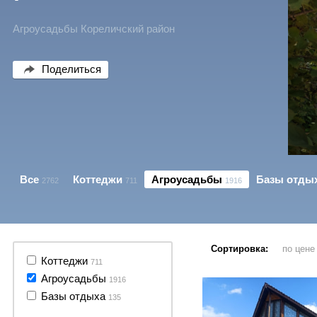
Агроусадьбы Кореличский район
Поделиться
Все
Коттеджи
Агроусадьбы
Базы отды
2762
711
1916
Сортировка:
по цен
103 фото
Коттеджи
711
Агроусадьбы
1916
Базы отдыха
135