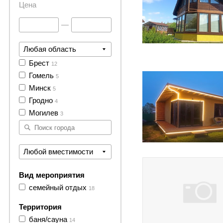
Цена
—
Любая область
9 фото
Брест
12
Гомель
5
Минск
5
Гродно
4
Могилев
3
3 фото
Любой вместимости
Вид мероприятия
семейный отдых
18
Территория
баня/сауна
14