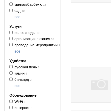
мангал/барбекю
13
сад
10
все
Услуги
велосипеды
10
организация питания
10
проведение мероприятий
9
все
3 фото
Удобства
русская печь
6
камин
4
бильярд
2
все
Оборудование
Wi-Fi
5
3 фото
интернет
3