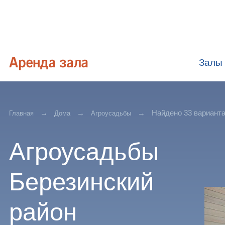
Залы
Найдено 33 вариант
Главная
Дома
Агроусадьбы
Агроусадьбы
Березинский
район