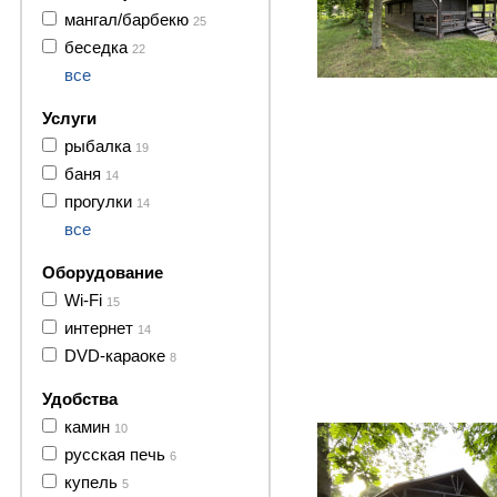
мангал/барбекю
25
беседка
22
все
Услуги
рыбалка
19
баня
14
прогулки
14
все
Оборудование
Wi-Fi
15
интернет
14
DVD-караоке
8
33 фото
Удобства
камин
10
русская печь
6
купель
5