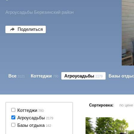
Агроусадьбы Березинский район
Поделиться
Все
Коттеджи
Агроусадьбы
Базы отды
3121
780
2179
Сортировка:
по цен
18 фото
Коттеджи
780
Агроусадьбы
2179
Базы отдыха
162