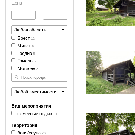
Цена
—
Любая область
Брест
12
26 фото
Минск
6
Гродно
5
Гомель
5
Могилев
3
Любой вместимости
30 фото
Вид мероприятия
семейный отдых
31
Территория
баня/сауна
26