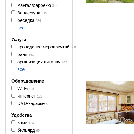
мангал/барбекю
344
баня/сауна
315
беседка
234
все
Услуги
проведение мероприятий
309
баня
163
организация питания
142
все
24 фото
Оборудование
Wi-Fi
198
интернет
122
DVD-караоке
50
Удобства
камин
84
24 фото
бильярд
65