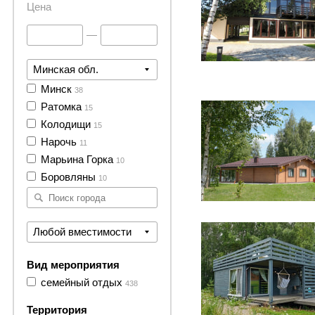
Цена
—
Минская обл.
24 фото
Минск
38
Ратомка
15
Колодищи
15
Нарочь
11
Марьина Горка
10
Боровляны
10
37 фото
Любой вместимости
Вид мероприятия
семейный отдых
438
Территория