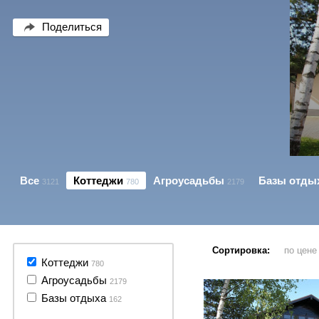
Поделиться
Все
Коттеджи
Агроусадьбы
Базы отды
3121
780
2179
Сортировка:
по цен
70 фото
Коттеджи
780
Агроусадьбы
2179
Базы отдыха
162