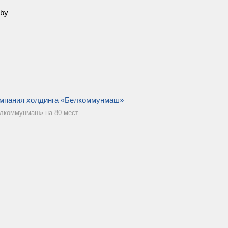
.by
омпания холдинга «Белкоммунмаш»
лкоммунмаш» на 80 мест