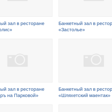
ый зал в ресторане
Банкетный зал в ресто
олис»
«Застолье»
ый зал в ресторане
Банкетный зал в ресто
иръ на Парковой»
«Шляхетский маентак»