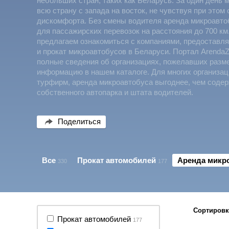
небольших стран, таких как Беларусь. За один день 
всю страну с запада на восток, не чувствуя при этом 
дискомфорта. Без смены водителя аренда микроавто
для пассажирских перевозок на расстояния до 700 км
предлагаем ознакомиться с компаниями, предостав
и прокат микроавтобусов в Беларуси. Портал ArendaZ
полные сведения об организациях, пожелавших разм
информацию в нашем каталоге. Для многих организац
турфирм, аренда микроавтобуса выгоднее, чем соде
собственного автопарка и штата водителей.
Поделиться
Все
Прокат автомобилей
Аренда микр
330
177
Сортировк
Прокат автомобилей
177