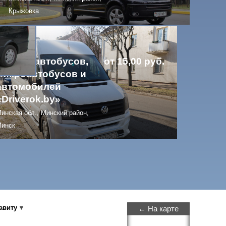
Крыжовка
Аренда автобусов,
от 15,00 руб.
микроавтобусов и
автомобилей
«Driverok.by»
инская обл., Минский район,
инск
авиту
← На карте