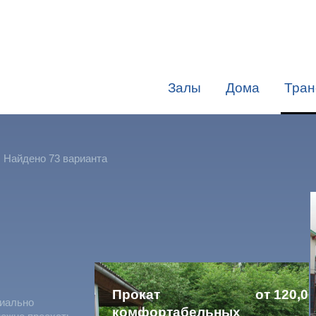
Залы
Дома
Тран
Найдено 73 варианта
Прокат
от 120,00
риально
комфортабельных