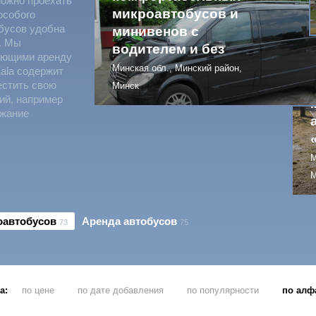
можно проехать
микроавтобусов и
особого
бусов удобна
минивенов с
. Мы
водителем и без
ляющими аренду
Минская обл., Минский район,
ala содержит
естить свою
Минск
ий, например
ржание
М
М
оавтобусов
Аренда автобусов
73
75
а:
по цене
по дате добавления
по популярности
по алф