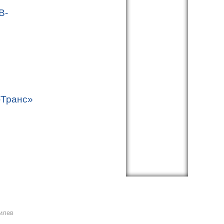
В-
-Транс»
гилев