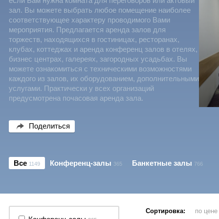
если Вам нужна комната для переговоров или актовый
зал. Вы можете выбрать любое помещение наиболее
соответствующее характеру проводимого Вами
мероприятия. Предлагается аренда залов для
торжеств, находящихся в гостиницах, ресторанах,
клубах, коттеджах и аренда конференц залов в отелях,
бизнес центрах, галереях, загородных усадьбах. Вы
можете ознакомиться с техническими возможностями
каждого из залов, их оборудованием, дополнительными
услугами. Практически у всех организаций
предусмотрена почасовая аренда зала.
Поделиться
Все
Конференц-залы
Банкетные залы
1149
365
766
Сортировка:
по цен