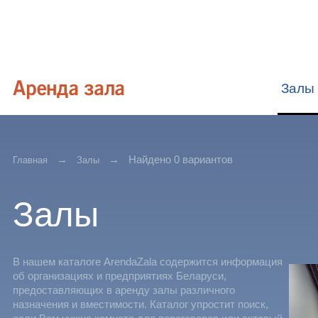
Залы
Найдено 0 вариантов
Главная
Залы
Залы
В нашем каталоге ArendaZala содержится информация
об организациях и предприятиях Беларуси,
предоставляющих в аренду залы различного
назначения и вместимости. Каталог упростит поиск,