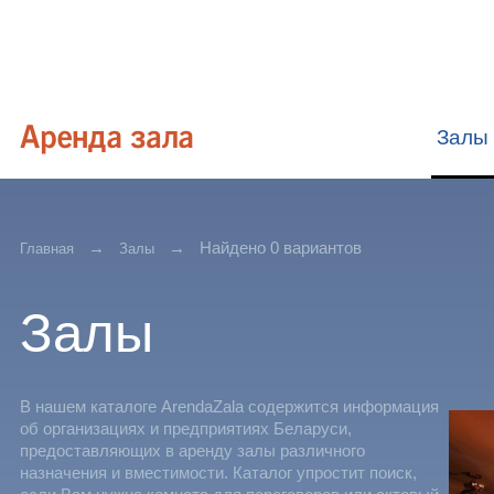
Залы
Найдено 0 вариантов
Главная
Залы
Залы
В нашем каталоге ArendaZala содержится информация
об организациях и предприятиях Беларуси,
предоставляющих в аренду залы различного
назначения и вместимости. Каталог упростит поиск,