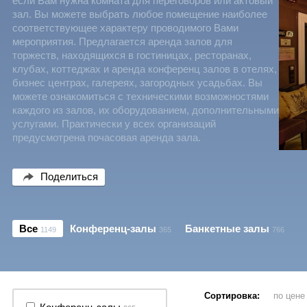
если Вам нужна комната для переговоров или актовый
зал. Вы можете выбрать любое помещение наиболее
соответствующее характеру проводимого Вами
мероприятия. Предлагается аренда залов для
торжеств, находящихся в гостиницах, ресторанах,
клубах, коттеджах и аренда конференц залов в отелях,
бизнес центрах, галереях, загородных усадьбах. Вы
можете ознакомиться с техническими возможностями
каждого из залов, их оборудованием, дополнительными
услугами. Практически у всех организаций
предусмотрена почасовая аренда зала.
Поделиться
Все
Конференц-залы
Банкетные залы
1149
365
766
Сортировка:
по цен