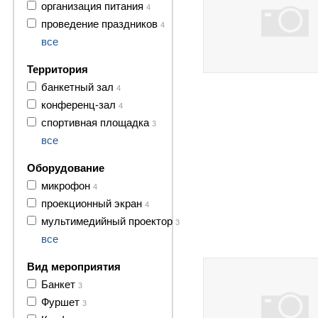
организация питания
4
проведение праздников
4
все
Территория
банкетный зал
4
конференц-зал
4
спортивная площадка
3
все
Оборудование
микрофон
4
проекционный экран
4
мультимедийный проектор
3
7 фото
все
Вид мероприятия
Банкет
3
Фуршет
3