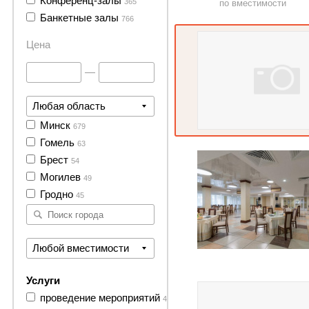
Конференц-залы
365
по вместимости
11 фото
Банкетные залы
766
Цена
—
Любая область
Минск
679
44 фото
Гомель
63
Брест
54
Могилев
49
Гродно
45
Любой вместимости
11 фото
Услуги
проведение мероприятий
4