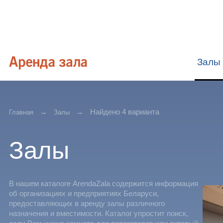
Залы
Найдено 4 варианта
Главная
Залы
Залы
В нашем каталоге ArendaZala содержится информация
об организациях и предприятиях Беларуси,
предоставляющих в аренду залы различного
назначения и вместимости. Каталог упростит поиск,