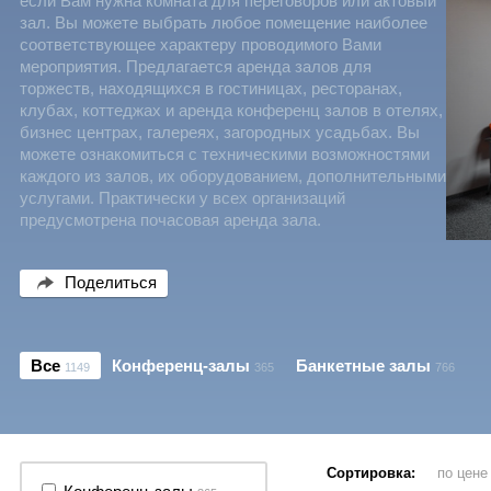
если Вам нужна комната для переговоров или актовый
зал. Вы можете выбрать любое помещение наиболее
соответствующее характеру проводимого Вами
мероприятия. Предлагается аренда залов для
торжеств, находящихся в гостиницах, ресторанах,
клубах, коттеджах и аренда конференц залов в отелях,
бизнес центрах, галереях, загородных усадьбах. Вы
можете ознакомиться с техническими возможностями
каждого из залов, их оборудованием, дополнительными
услугами. Практически у всех организаций
предусмотрена почасовая аренда зала.
Поделиться
Все
Конференц-залы
Банкетные залы
1149
365
766
Сортировка:
по цен