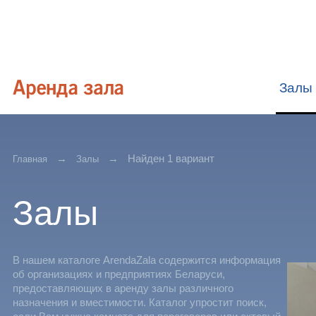
Залы
Найден 1 вариант
Главная
Залы
Залы
В нашем каталоге ArendaZala содержится информация
об организациях и предприятиях Беларуси,
предоставляющих в аренду залы различного
назначения и вместимости. Каталог упростит поиск,