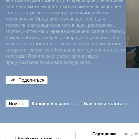
если Вам нужна комната для переговоров или актовый
зал. Вы можете выбрать любое помещение наиболее
соответствующее характеру проводимого Вами
мероприятия. Предлагается аренда залов для
торжеств, находящихся в гостиницах, ресторанах,
клубах, коттеджах и аренда конференц залов в отелях,
бизнес центрах, галереях, загородных усадьбах. Вы
можете ознакомиться с техническими возможностями
каждого из залов, их оборудованием, дополнительными
услугами. Практически у всех организаций
предусмотрена почасовая аренда зала.
Поделиться
Все
Конференц-залы
Банкетные залы
1149
365
766
Сортировка:
по цен