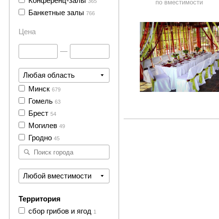
Конференц-залы
365
по вместимости
1 фото
Банкетные залы
766
Цена
—
Любая область
Минск
679
Гомель
63
Брест
54
Могилев
49
Гродно
45
Любой вместимости
Территория
сбор грибов и ягод
1