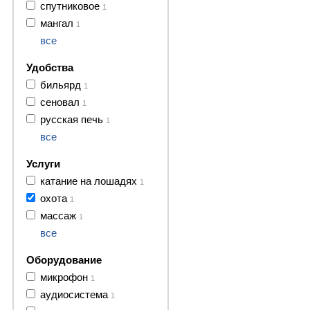
спутниковое
1
мангал
1
все
Удобства
бильярд
1
сеновал
1
русская печь
1
все
Услуги
катание на лошадях
1
охота
1
массаж
1
все
Оборудование
микрофон
1
аудиосистема
1