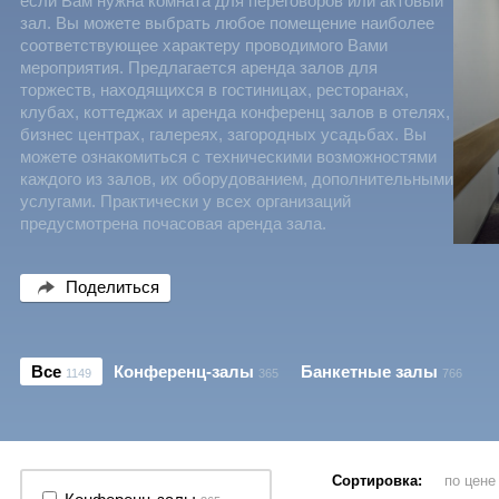
если Вам нужна комната для переговоров или актовый
зал. Вы можете выбрать любое помещение наиболее
соответствующее характеру проводимого Вами
мероприятия. Предлагается аренда залов для
торжеств, находящихся в гостиницах, ресторанах,
клубах, коттеджах и аренда конференц залов в отелях,
бизнес центрах, галереях, загородных усадьбах. Вы
можете ознакомиться с техническими возможностями
каждого из залов, их оборудованием, дополнительными
услугами. Практически у всех организаций
предусмотрена почасовая аренда зала.
Поделиться
Все
Конференц-залы
Банкетные залы
1149
365
766
Сортировка:
по цен