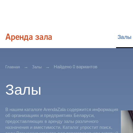
Залы
Найдено 0 вариантов
Главная
Залы
Залы
В нашем каталоге ArendaZala содержится информация
об организациях и предприятиях Беларуси,
предоставляющих в аренду залы различного
назначения и вместимости. Каталог упростит поиск,