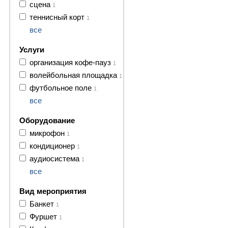
сцена
1
теннисный корт
1
все
Услуги
организация кофе-пауз
1
волейбольная площадка
1
футбольное поле
1
все
Оборудование
микрофон
1
кондиционер
1
аудиосистема
1
все
Вид мероприятия
Банкет
1
Фуршет
1