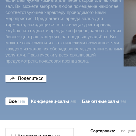
если Вам нужна комната для переговоров или актовый
зал. Вы можете выбрать любое помещение наиболее
соответствующее характеру проводимого Вами
мероприятия. Предлагается аренда залов для
торжеств, находящихся в гостиницах, ресторанах,
клубах, коттеджах и аренда конференц залов в отелях,
бизнес центрах, галереях, загородных усадьбах. Вы
можете ознакомиться с техническими возможностями
каждого из залов, их оборудованием, дополнительными
услугами. Практически у всех организаций
предусмотрена почасовая аренда зала.
Поделиться
Все
Конференц-залы
Банкетные залы
1149
365
766
Сортировка:
по цен