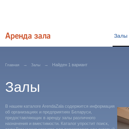
Залы
Найден 1 вариант
Главная
Залы
Залы
В нашем каталоге ArendaZala содержится информация
об организациях и предприятиях Беларуси,
предоставляющих в аренду залы различного
назначения и вместимости. Каталог упростит поиск,