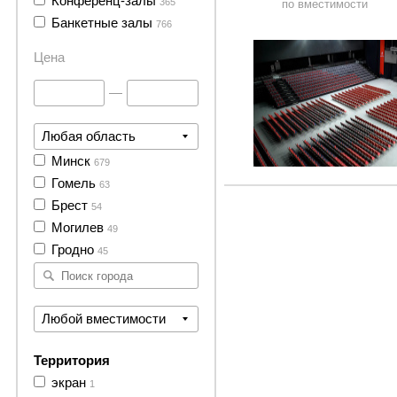
Конференц-залы
365
по вместимости
5 фото
Банкетные залы
766
Цена
—
Любая область
Минск
679
Гомель
63
Брест
54
Могилев
49
Гродно
45
Любой вместимости
Территория
экран
1