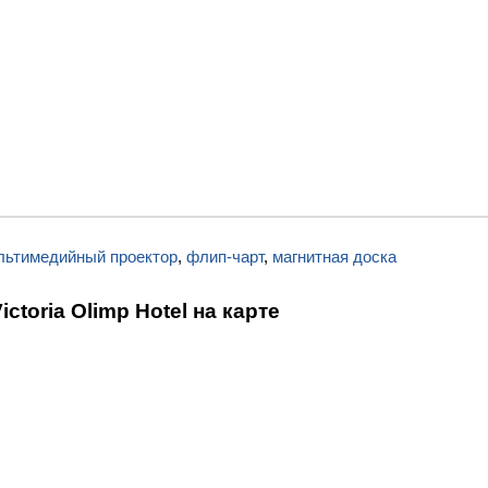
льтимедийный проектор
,
флип-чарт
,
магнитная доска
toria Olimp Hotel на карте