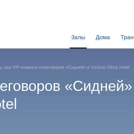
Залы
Дома
Тран
-зал VIP-комната переговоров «Сидней» в Victoria Olimp Hotel
реговоров «Сидней»
tel