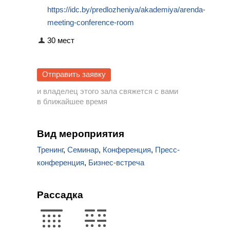
https://idc.by/predlozheniya/akademiya/arenda-
meeting-conference-room
30 мест
Отправить заявку
и владелец этого зала свяжется с вами
в ближайшее время
Вид мероприятия
Тренинг
,
Семинар
,
Конференция
,
Пресс-
конференция
,
Бизнес-встреча
Рассадка