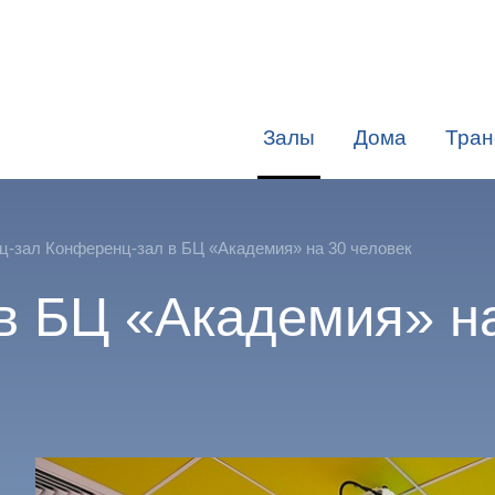
Залы
Дома
Тран
-зал Конференц-зал в БЦ «Академия» на 30 человек
в БЦ «Академия» н