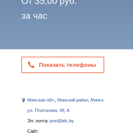
От
35,00
руб.
за час
Показать телефоны
Минская обл.
,
Минский район
,
Минск
ул. Платонова, 49, А
Эл. почта:
post@idc.by
Сайт: