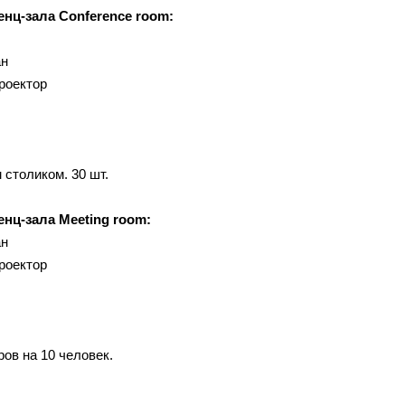
нц-зала Conference room:
ан
роектор
 столиком. 30 шт.
нц-зала Meeting room:
ан
роектор
ов на 10 человек.