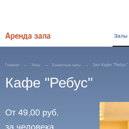
Залы
Зал Кафе "Ребус"
Главная
Залы
Банкетные залы
Кафе "Ребус"
От
49,00
руб.
за человека