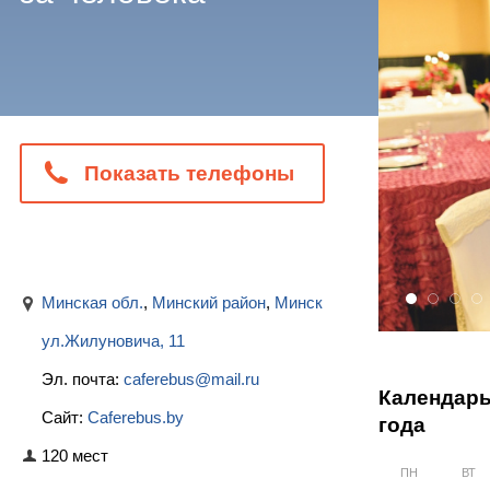
Показать телефоны
Минская обл.
,
Минский район
,
Минск
1
2
3
4
ул.Жилуновича, 11
Эл. почта:
caferebus@mail.ru
Календарь
Сайт:
Caferebus.by
года
120 мест
ПН
ВТ