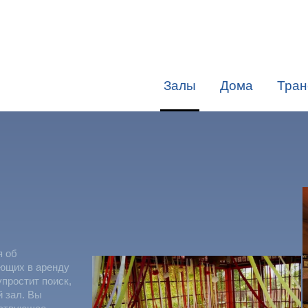
Залы
Дома
Тран
я об
яющих в аренду
упростит поиск,
й зал. Вы