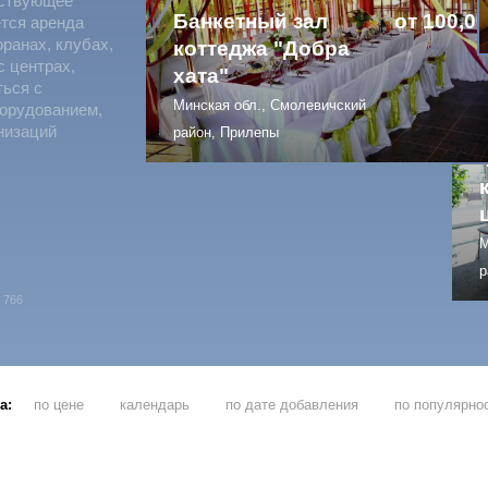
тствующее
Банкетный зал
от 100,00
ется аренда
оранах, клубах,
коттеджа "Добра
с центрах,
хата"
ться с
Минская обл., Смолевичский
борудованием,
низаций
район, Прилепы
М
р
766
а:
по цене
календарь
по дате добавления
по популярно