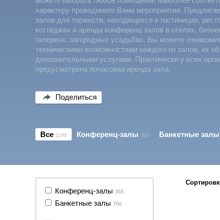
можете выбрать любое помещение наиболее соотве
характеру проводимого Вами мероприятия. Предлага
залов для торжеств, находящихся в гостиницах, рест
коттеджах и аренда конференц залов в отелях, бизне
галереях, загородных усадьбах. Вы можете ознакоми
техническими возможностями каждого из залов, их о
дополнительными услугами. Практически у всех орга
предусмотрена почасовая аренда зала.
Поделиться
Все
Конференц-залы
Банкетные залы
1149
365
Сортировк
Конференц-залы
365
Банкетные залы
766