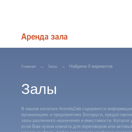
Найдено 0 вариантов
Главная
Залы
Залы
В нашем каталоге ArendaZala содержится информаци
организациях и предприятиях Беларуси, предоставл
залы различного назначения и вместимости. Каталог 
если Вам нужна комната для переговоров или актовы