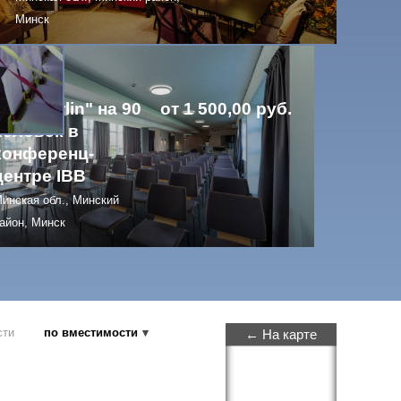
 руб.
Минск
Зал "Berlin" на 90
от 1 500,00 руб.
человек в
конференц-
центре IBB
инская обл., Минский
айон, Минск
сти
по вместимости
← На карте