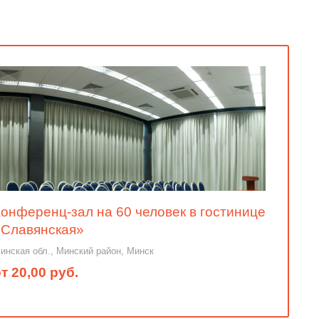
онференц-зал на 60 человек в гостинице
«Славянская»
инская обл., Минский район, Минск
т 20,00 руб.