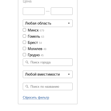
Цена
—
Любая область
Минск
679
Гомель
63
Брест
54
Могилев
49
Гродно
45
Любой вместимости
Сбросить фильтр