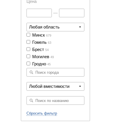
Цена
—
Любая область
Минск
679
Гомель
63
Брест
54
Могилев
49
Гродно
45
Любой вместимости
Сбросить фильтр