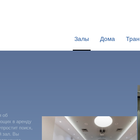
Залы
Дома
Тран
я об
яющих в аренду
упростит поиск,
й зал. Вы