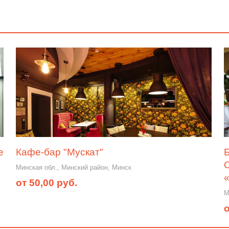
е
Кафе-бар "Мускат"
Б
Минская обл., Минский район, Минск
от 50,00 руб.
М
о