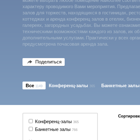
можете выбрать любое помещение наиболее соотве
характеру проводимого Вами мероприятия. Предлага
залов для торжеств, находящихся в гостиницах, рест
коттеджах и аренда конференц залов в отелях, бизне
галереях, загородных усадьбах. Вы можете ознакоми
техническими возможностями каждого из залов, их о
дополнительными услугами. Практически у всех орга
предусмотрена почасовая аренда зала.
Поделиться
Все
Конференц-залы
Банкетные залы
1149
365
Сортировк
Конференц-залы
365
Банкетные залы
766