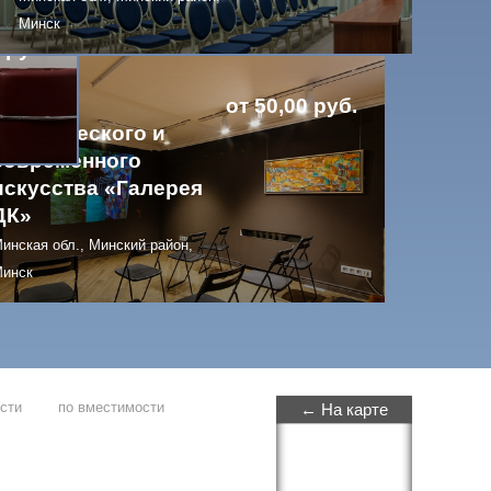
Минск
 руб.
Галерея
от 50,00 руб.
классического и
современного
искусства «Галерея
ДК»
инская обл., Минский район,
инск
ости
по вместимости
← На карте