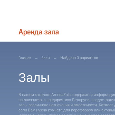
Найдено 0 вариантов
Главная
Залы
Залы
В нашем каталоге ArendaZala содержится информаци
организациях и предприятиях Беларуси, предоставл
залы различного назначения и вместимости. Каталог 
если Вам нужна комната для переговоров или актовы