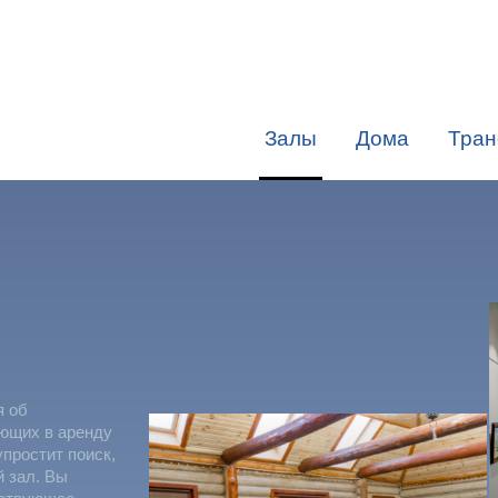
Залы
Дома
Тран
я об
яющих в аренду
упростит поиск,
й зал. Вы