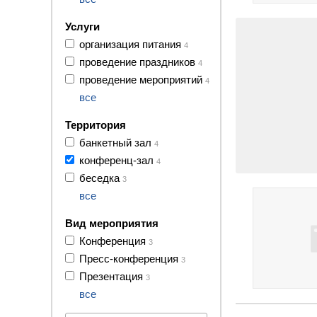
Услуги
организация питания
4
проведение праздников
4
проведение мероприятий
4
все
Территория
банкетный зал
4
конференц-зал
4
7 фото
беседка
3
все
Вид мероприятия
Конференция
3
Пресс-конференция
3
Презентация
3
все