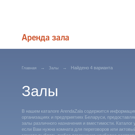
Найдено 4 варианта
Главная
Залы
Залы
В нашем каталоге ArendaZala содержится информаци
организациях и предприятиях Беларуси, предоставл
залы различного назначения и вместимости. Каталог 
если Вам нужна комната для переговоров или актовы