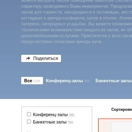
можете выбрать любое помещение наиболее соотве
характеру проводимого Вами мероприятия. Предлага
залов для торжеств, находящихся в гостиницах, рест
коттеджах и аренда конференц залов в отелях, бизне
галереях, загородных усадьбах. Вы можете ознакоми
техническими возможностями каждого из залов, их о
дополнительными услугами. Практически у всех орга
предусмотрена почасовая аренда зала.
Поделиться
Все
Конференц-залы
Банкетные залы
1149
365
Сортировк
11 фото
Конференц-залы
365
Банкетные залы
766