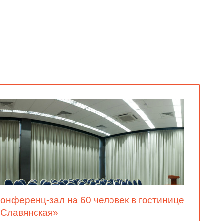
онференц-зал на 60 человек в гостинице
«Славянская»