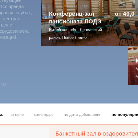
тствующее
ется аренда
оранах, клубах,
Конференц-зал
от 40,00
с центрах,
пансионата ЛОДЭ
ться с
Витебская обл., Лепельский
борудованием,
низаций
район, Новое Лядно
М
М
766
а:
по цене
календарь
по дате добавления
по популярн
Банкетный зал в оздоровите