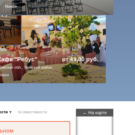
Минск
 руб.
Кафе "Ребус"
от 49,00 руб.
инская обл., Минский район,
инск
ости
по вместимости
← На карте
льном