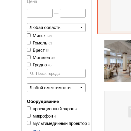
Цена
—
Любая область
44 фото
Минск
679
Гомель
63
Брест
54
Могилев
49
Гродно
45
11 фото
Любой вместимости
Оборудование
проекционный экран
4
микрофон
4
мультимедийный проектор
3
все