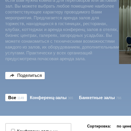
если Вам нужна комната для переговоров или актовый
зал. Вы можете выбрать любое помещение наиболее
соответствующее характеру проводимого Вами
мероприятия. Предлагается аренда залов для
торжеств, находящихся в гостиницах, ресторанах,
клубах, коттеджах и аренда конференц залов в отелях,
бизнес центрах, галереях, загородных усадьбах. Вы
можете ознакомиться с техническими возможностями
каждого из залов, их оборудованием, дополнительными
услугами. Практически у всех организаций
предусмотрена почасовая аренда зала.
Поделиться
Все
Конференц-залы
Банкетные залы
1149
365
766
Сортировка:
по цен