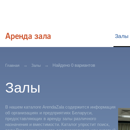
Залы
Найдено 0 вариантов
Главная
Залы
Залы
В нашем каталоге ArendaZala содержится информация
об организациях и предприятиях Беларуси,
предоставляющих в аренду залы различного
назначения и вместимости. Каталог упростит поиск,