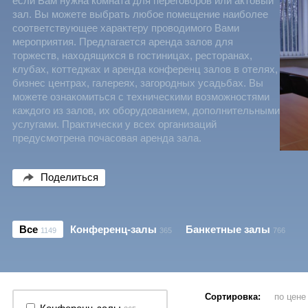
если Вам нужна комната для переговоров или актовый
зал. Вы можете выбрать любое помещение наиболее
соответствующее характеру проводимого Вами
мероприятия. Предлагается аренда залов для
торжеств, находящихся в гостиницах, ресторанах,
клубах, коттеджах и аренда конференц залов в отелях,
бизнес центрах, галереях, загородных усадьбах. Вы
можете ознакомиться с техническими возможностями
каждого из залов, их оборудованием, дополнительными
услугами. Практически у всех организаций
предусмотрена почасовая аренда зала.
Поделиться
Все
Конференц-залы
Банкетные залы
1149
365
766
Сортировка:
по цен