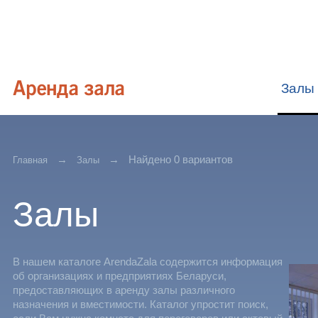
Залы
Найдено 0 вариантов
Главная
Залы
Залы
В нашем каталоге ArendaZala содержится информация
об организациях и предприятиях Беларуси,
предоставляющих в аренду залы различного
назначения и вместимости. Каталог упростит поиск,