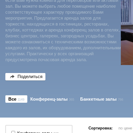
если Вам нужна комната для переговоров или актовый
зал. Вы можете выбрать любое помещение наиболее
соответствующее характеру проводимого Вами
мероприятия. Предлагается аренда залов для
торжеств, находящихся в гостиницах, ресторанах,
клубах, коттеджах и аренда конференц залов в отелях,
бизнес центрах, галереях, загородных усадьбах. Вы
можете ознакомиться с техническими возможностями
каждого из залов, их оборудованием, дополнительными
услугами. Практически у всех организаций
предусмотрена почасовая аренда зала.
Поделиться
Все
Конференц-залы
Банкетные залы
1149
365
766
Сортировка:
по цен