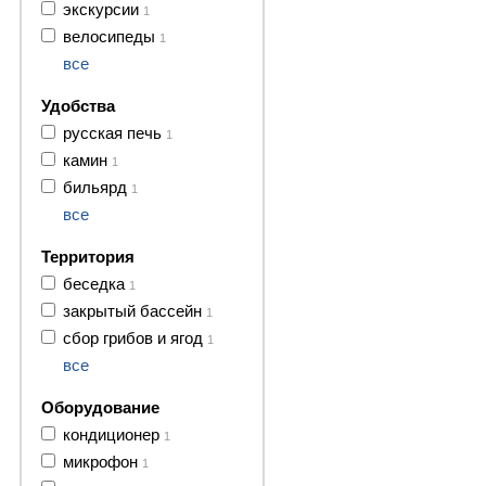
экскурсии
1
велосипеды
1
все
Удобства
русская печь
1
камин
1
бильярд
1
все
Территория
беседка
1
закрытый бассейн
1
сбор грибов и ягод
1
все
Оборудование
кондиционер
1
микрофон
1