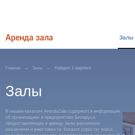
Залы
Найден 1 вариант
Главная
Залы
Залы
В нашем каталоге ArendaZala содержится информация
об организациях и предприятиях Беларуси,
предоставляющих в аренду залы различного
назначения и вместимости. Каталог упростит поиск,