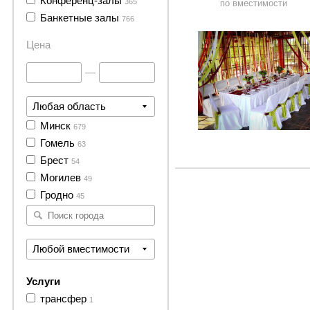
Конференц-залы
365
по вместимости
1 фото
Банкетные залы
766
Цена
—
Любая область
Минск
679
Гомель
63
Брест
54
Могилев
49
Гродно
45
Любой вместимости
Услуги
трансфер
1