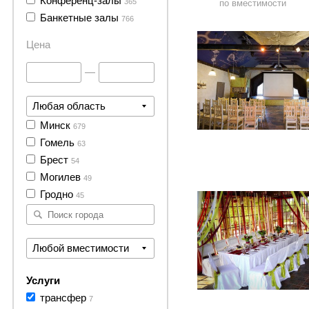
Конференц-залы
365
по вместимости
6 фото
Банкетные залы
766
Цена
—
Любая область
Минск
679
Гомель
63
Брест
54
1 фото
Могилев
49
Гродно
45
Любой вместимости
Услуги
трансфер
7