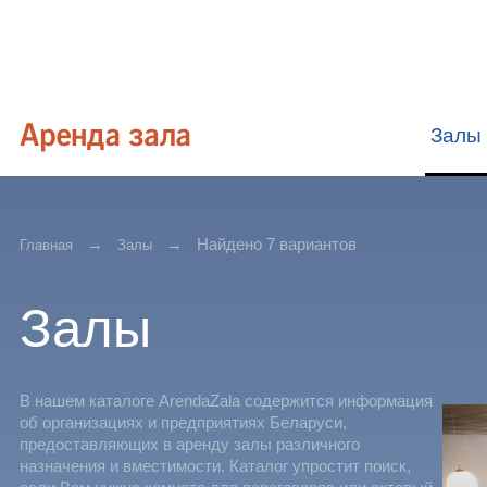
Залы
Найдено 7 вариантов
Главная
Залы
Залы
В нашем каталоге ArendaZala содержится информация
об организациях и предприятиях Беларуси,
предоставляющих в аренду залы различного
назначения и вместимости. Каталог упростит поиск,