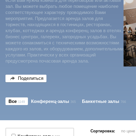
если Вам нужна комната для переговоров или актовый
зал. Вы можете выбрать любое помещение наиболее
соответствующее характеру проводимого Вами
мероприятия. Предлагается аренда залов для
торжеств, находящихся в гостиницах, ресторанах,
клубах, коттеджах и аренда конференц залов в отелях,
бизнес центрах, галереях, загородных усадьбах. Вы
можете ознакомиться с техническими возможностями
каждого из залов, их оборудованием, дополнительными
услугами. Практически у всех организаций
предусмотрена почасовая аренда зала.
Поделиться
Все
Конференц-залы
Банкетные залы
1149
365
766
Сортировка:
по цен