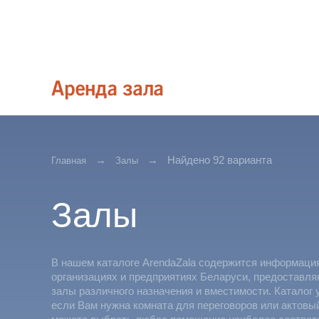
Найдено 92 варианта
Главная
Залы
Залы
В нашем каталоге ArendaZala содержится информаци
организациях и предприятиях Беларуси, предоставл
залы различного назначения и вместимости. Каталог 
если Вам нужна комната для переговоров или актовы