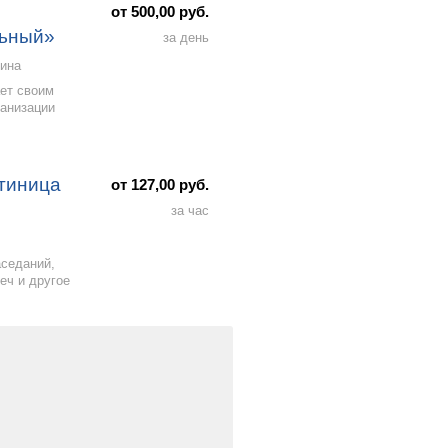
от 500,00 руб.
льный»
за день
щина
ет своим
ганизации
тиница
от 127,00 руб.
за час
аседаний,
еч и другое