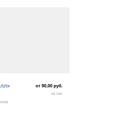
олл»
от 90,00 руб.
за час
гилев