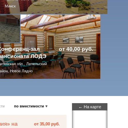
Минск
Конференц-зал
от 40,00 руб.
пансионата ЛОДЭ
итебская обл., Лепельский
айон, Новое Лядно
сти
по вместимости
← На карте
мия» на
от 35,00 руб.