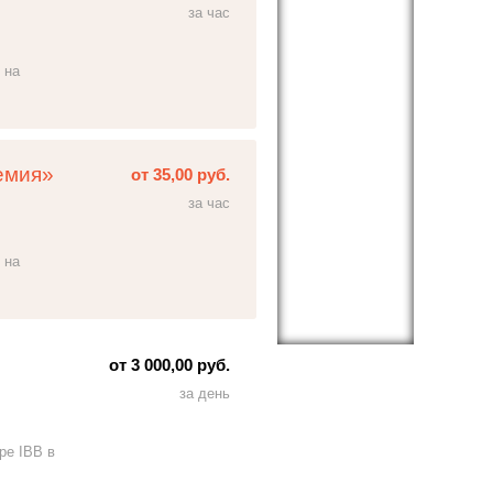
за час
 на
емия»
от 35,00 руб.
за час
 на
от 3 000,00 руб.
за день
ре IBB в