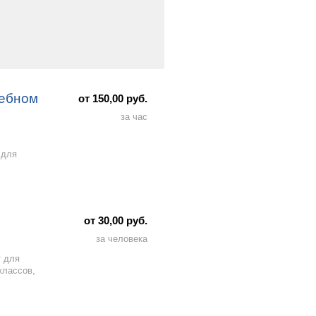
чебном
от 150,00 руб.
за час
 для
от 30,00 руб.
за человека
т для
классов,