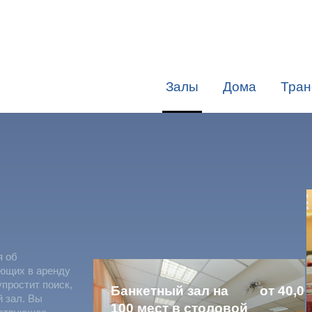
Залы
Дома
Тран
я об
яющих в аренду
упростит поиск,
Банкетный зал на
от 40,00
й зал. Вы
100 мест в столовой