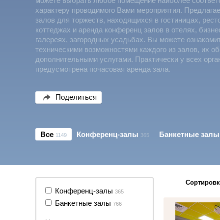
можете выбрать любое помещение наиболее соотве
характеру проводимого Вами мероприятия. Предлага
залов для торжеств, находящихся в гостиницах, рест
коттеджах и аренда конференц залов в отелях, бизне
галереях, загородных усадьбах. Вы можете ознакоми
техническими возможностями каждого из залов, их о
дополнительными услугами. Практически у всех орга
предусмотрена почасовая аренда зала.
Поделиться
Все
Конференц-залы
Банкетные залы
1149
365
Сортировк
8 фото
Конференц-залы
365
Банкетные залы
766