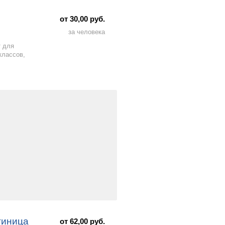
от 30,00 руб.
за человека
т для
классов,
тиница
от 62,00 руб.