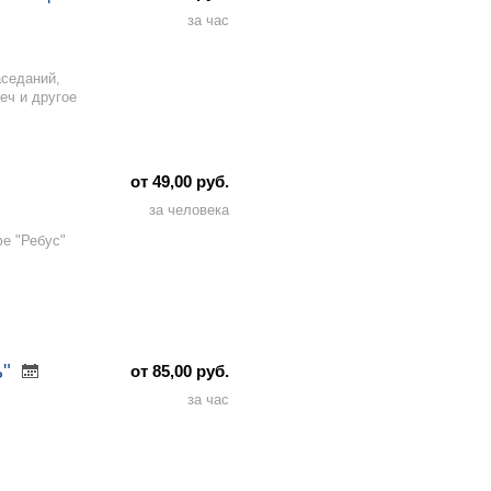
за час
аседаний,
еч и другое
от 49,00 руб.
за человека
фе "Ребус"
ь"
от 85,00 руб.
за час