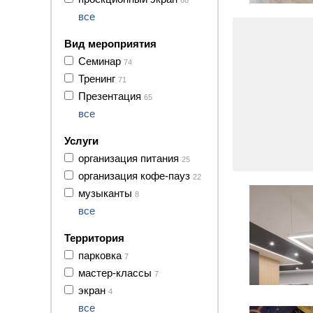
68
все
Вид мероприятия
Семинар
74
Тренинг
71
Презентация
65
все
Услуги
организация питания
25
7 фото
организация кофе-пауз
22
музыканты
8
все
Территория
парковка
7
мастер-классы
7
6 фото
экран
4
все