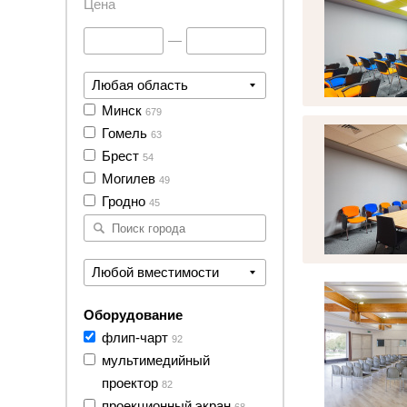
Цена
—
Любая область
6 фото
Минск
679
Гомель
63
Брест
54
Могилев
49
Гродно
45
5 фото
Любой вместимости
Оборудование
флип-чарт
92
мультимедийный
проектор
82
проекционный экран