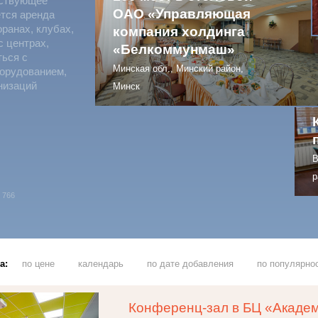
тствующее
ОАО «Управляющая
ется аренда
оранах, клубах,
компания холдинга
с центрах,
«Белкоммунмаш»
ться с
Минская обл., Минский район,
борудованием,
низаций
Минск
В
р
766
а:
по цене
календарь
по дате добавления
по популярно
Конференц-зал в БЦ «Акаде