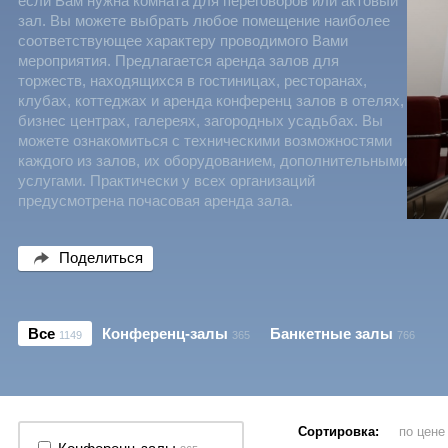
если Вам нужна комната для переговоров или актовый
зал. Вы можете выбрать любое помещение наиболее
соответствующее характеру проводимого Вами
мероприятия. Предлагается аренда залов для
торжеств, находящихся в гостиницах, ресторанах,
клубах, коттеджах и аренда конференц залов в отелях,
бизнес центрах, галереях, загородных усадьбах. Вы
можете ознакомиться с техническими возможностями
каждого из залов, их оборудованием, дополнительными
услугами. Практически у всех организаций
предусмотрена почасовая аренда зала.
Поделиться
Все
Конференц-залы
Банкетные залы
1149
365
766
Сортировка:
по цен