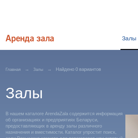
Залы
Найдено 0 вариантов
Главная
Залы
Залы
В нашем каталоге ArendaZala содержится информация
об организациях и предприятиях Беларуси,
предоставляющих в аренду залы различного
назначения и вместимости. Каталог упростит поиск,