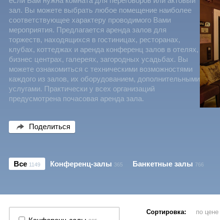
если Вам нужна комната для переговоров или актовый
зал. Вы можете выбрать любое помещение наиболее
соответствующее характеру проводимого Вами
мероприятия. Предлагается аренда залов для
торжеств, находящихся в гостиницах, ресторанах,
клубах, коттеджах и аренда конференц залов в отелях,
бизнес центрах, галереях, загородных усадьбах. Вы
можете ознакомиться с техническими возможностями
каждого из залов, их оборудованием, дополнительными
услугами. Практически у всех организаций
предусмотрена почасовая аренда зала.
Поделиться
Все
Конференц-залы
Банкетные залы
1149
365
766
Сортировка:
по цен