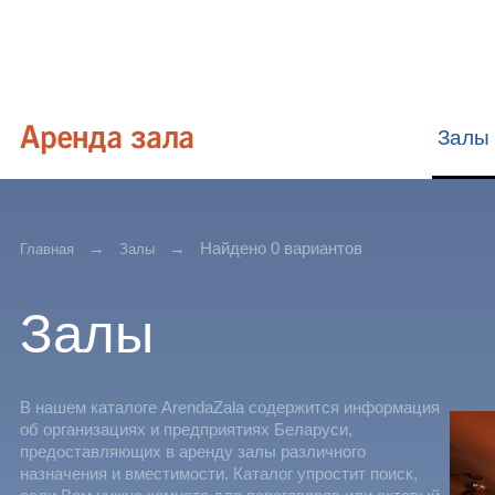
Залы
Найдено 0 вариантов
Главная
Залы
Залы
В нашем каталоге ArendaZala содержится информация
об организациях и предприятиях Беларуси,
предоставляющих в аренду залы различного
назначения и вместимости. Каталог упростит поиск,