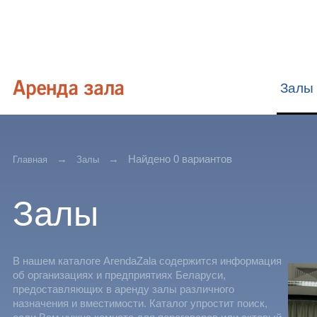
Залы
Найдено 0 вариантов
Главная
Залы
Залы
В нашем каталоге ArendaZala содержится информация
об организациях и предприятиях Беларуси,
предоставляющих в аренду залы различного
назначения и вместимости. Каталог упростит поиск,