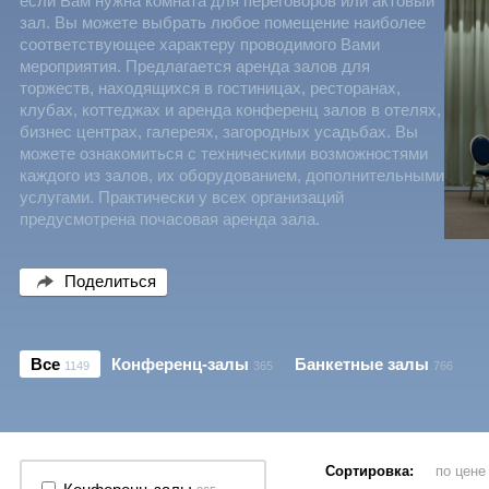
если Вам нужна комната для переговоров или актовый
зал. Вы можете выбрать любое помещение наиболее
соответствующее характеру проводимого Вами
мероприятия. Предлагается аренда залов для
торжеств, находящихся в гостиницах, ресторанах,
клубах, коттеджах и аренда конференц залов в отелях,
бизнес центрах, галереях, загородных усадьбах. Вы
можете ознакомиться с техническими возможностями
каждого из залов, их оборудованием, дополнительными
услугами. Практически у всех организаций
предусмотрена почасовая аренда зала.
Поделиться
Все
Конференц-залы
Банкетные залы
1149
365
766
Сортировка:
по цен