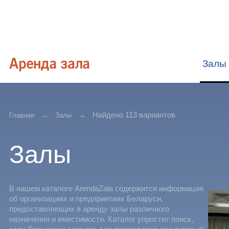
Залы
Найдено 113 вариантов
Главная
Залы
Залы
В нашем каталоге ArendaZala содержится информация
об организациях и предприятиях Беларуси,
предоставляющих в аренду залы различного
назначения и вместимости. Каталог упростит поиск,