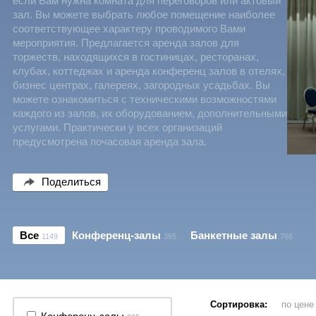
если Вам нужна комната для переговоров или актовый
зал. Вы можете выбрать любое помещение наиболее
соответствующее характеру проводимого Вами
мероприятия. Предлагается аренда залов для
торжеств, находящихся в гостиницах, ресторанах,
клубах, коттеджах и аренда конференц залов в отелях,
бизнес центрах, галереях, загородных усадьбах. Вы
можете ознакомиться с техническими возможностями
каждого из залов, их оборудованием, дополнительными
услугами. Практически у всех организаций
предусмотрена почасовая аренда зала.
Поделиться
Все
Конференц-залы
Банкетные залы
1149
365
766
Сортировка:
по цен