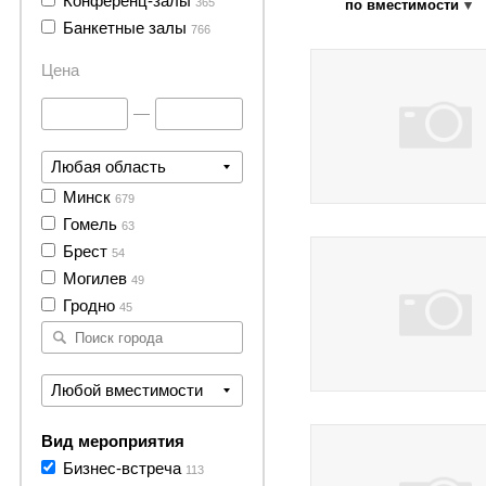
Конференц-залы
365
по вместимости
30 фото
Банкетные залы
766
Цена
—
Любая область
Минск
679
15 фото
Гомель
63
Брест
54
Могилев
49
Гродно
45
Любой вместимости
9 фото
Вид мероприятия
Бизнес-встреча
113