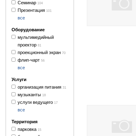
Семинар
104
Презентация
101
все
Оборудование
мультимедийный
проектор
81
проекционный экран
70
флип-чарт
56
все
Услуги
организация питания
31
музыканты
18
27 фото
услуги ведущего
17
все
Территория
парковка
15