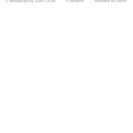
© arendazala.by 2006—2026
О проекте
Реклама на сайте