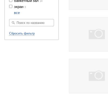
банкетный зал
14
экран
3
19 фото
все
Сбросить фильтр
4 фото