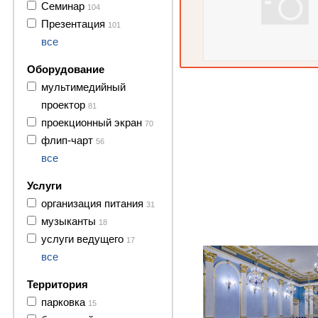
Семинар
104
Презентация
101
все
Оборудование
мультимедийный
проектор
81
проекционный экран
70
флип-чарт
56
все
Услуги
организация питания
31
музыканты
18
26 фото
услуги ведущего
17
все
Территория
парковка
15