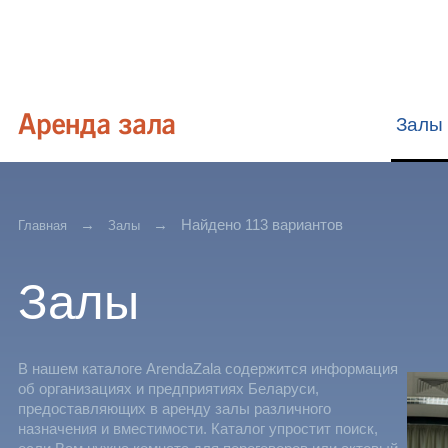
Залы
Найдено 113 вариантов
Главная
Залы
Залы
В нашем каталоге ArendaZala содержится информация
об организациях и предприятиях Беларуси,
предоставляющих в аренду залы различного
назначения и вместимости. Каталог упростит поиск,