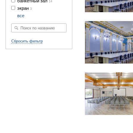
банкетный зал
14
экран
3
27 фото
все
Сбросить фильтр
5 фото