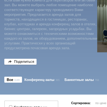
если Вам нужна комната для переговоров или актовый
зал. Вы можете выбрать любое помещение наиболее
соответствующее характеру проводимого Вами
мероприятия. Предлагается аренда залов для
торжеств, находящихся в гостиницах, ресторанах,
клубах, коттеджах и аренда конференц залов в отелях,
бизнес центрах, галереях, загородных усадьбах. Вы
можете ознакомиться с техническими возможностями
каждого из залов, их оборудованием, дополнительными
услугами. Практически у всех организаций
предусмотрена почасовая аренда зала.
Поделиться
Все
Конференц-залы
Банкетные залы
1149
365
766
Сортировка:
по цен