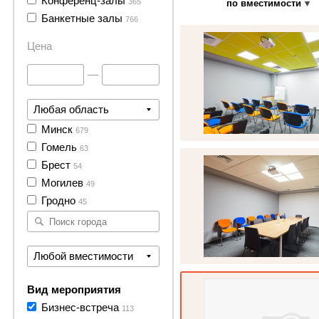
Конференц-залы
365
по вместимости
8 фото
Банкетные залы
766
Цена
—
Любая область
Минск
679
6 фото
Гомель
63
Брест
54
Могилев
49
Гродно
45
Любой вместимости
11 фото
Вид мероприятия
Бизнес-встреча
113