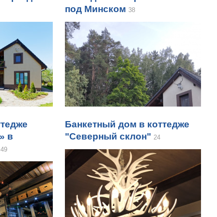
под Минском
38
ттедже
Банкетный дом в коттедже
» в
"Северный склон"
24
49