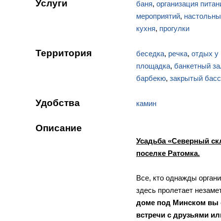
Услуги
баня
,
организация питан
мероприятий
,
настольны
кухня
,
прогулки
Территория
беседка
,
речка
,
отдых у
площадка
,
банкетный за
барбекю
,
закрытый басс
Удобства
камин
Описание
Усадьба «Северный скл
поселке Ратомка.
Все, кто однажды органи
здесь пролетает незаме
доме под Минском вы 
встречи с друзьями ил