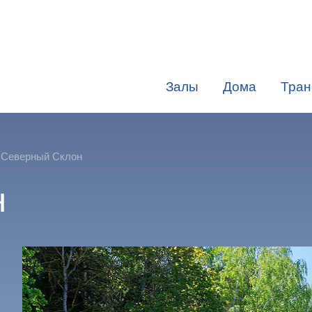
Залы
Дома
Тран
 Северный Склон
н