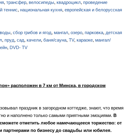
ия
,
трансфер
,
велосипеды
,
квадроцикл
,
проведение
й теннис
,
национальная кухня
,
европейская и белорусская
 воды
,
сбор грибов и ягод
,
мангал
,
озеро
,
парковка
,
детская
л
,
пруд
,
сад
,
качели
,
баня/сауна
,
TV
,
караоке
,
мангал/
ейн
,
DVD- TV
он» расположен в 7 км от Минска, в городском
зовывал праздник в загородном коттедже, знают, что время
тно и наполнено только самыми приятными эмоциями.
В
сможете отметить любое намечающееся торжество: от
и партнерами по бизнесу до свадьбы или юбилея.