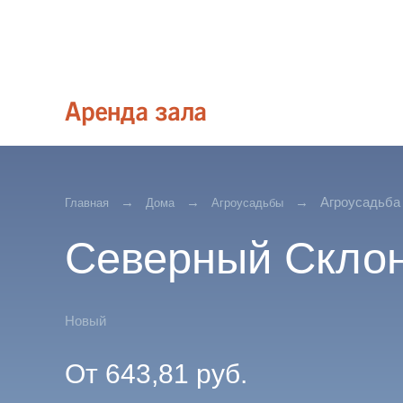
Агроусадьба
Главная
Дома
Агроусадьбы
Северный Скло
Новый
От
643,81
руб.