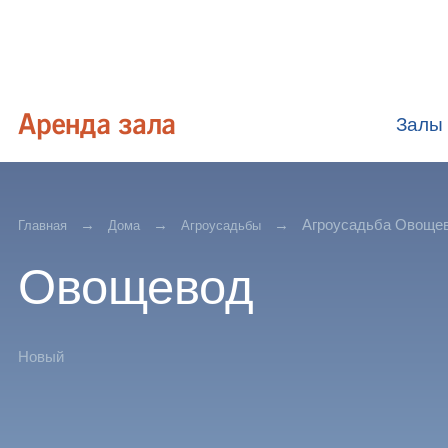
Залы
Агроусадьба Овоще
Главная
Дома
Агроусадьбы
Овощевод
Новый