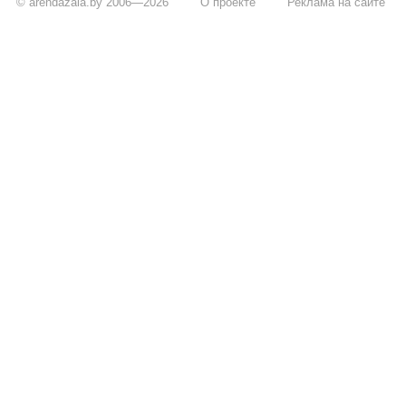
© arendazala.by 2006—2026
О проекте
Реклама на сайте