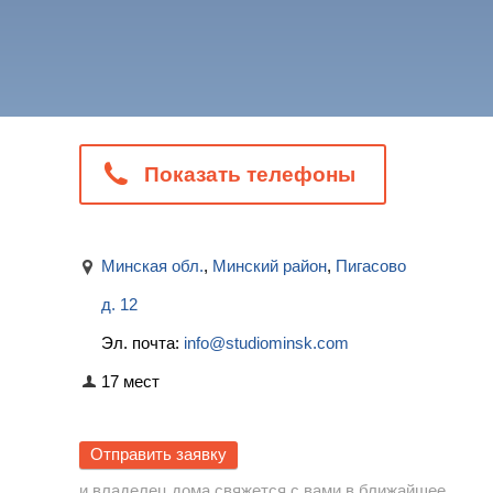
Показать телефоны
Минская обл.
,
Минский район
,
Пигасово
д. 12
Эл. почта:
info@studiominsk.com
17 мест
Отправить заявку
и владелец дома свяжется с вами в ближайшее