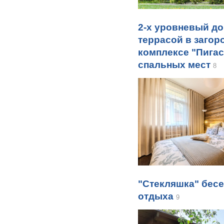
2-х уровневый до
террасой в загор
комплексе "Пигас
спальных мест
8
"Стекляшка" бесе
отдыха
9