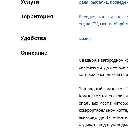
Услуги
баня
,
рыбалка
,
проведе
Территория
беседка
,
отдых у воды
,
сауна
,
TV
,
мангал/барбе
Удобства
камин
Описание
Свадьба в загородном к
семейный отдых — все э
который расположен все
Загородный комплекс «
Комплекс этот состоит 
спальных мест и интерь
комфортабельном коттед
аквазону, где Вы может
отдыхать под шум воды