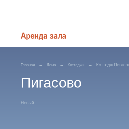
Коттедж Пигасо
Главная
Дома
Коттеджи
Пигасово
Новый