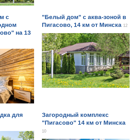
м с
"Белый дом" с аква-зоной в
одном
Пигасово, 14 км от Минска
12
ово" на 13
дка для
Загородный комплекс
"Пигасово" 14 км от Минска
10