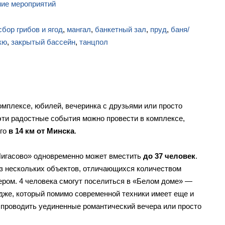
ние мероприятий
сбор грибов и ягод
,
мангал
,
банкетный зал
,
пруд
,
баня/
кю
,
закрытый бассейн
,
танцпол
омплексе, юбилей, вечеринка с друзьями или просто
ти радостные события можно провести в комплексе,
го
в 14 км от Минска
.
Пигасово» одновременно может вместить
до 37 человек
.
из нескольких объектов, отличающихся количеством
ером. 4 человека смогут поселиться в «Белом доме» —
же, который помимо современной техники имеет еще и
е проводить уединенные романтический вечера или просто
.