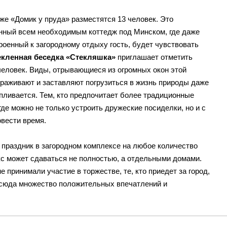
же «Домик у пруда» разместятся 13 человек. Это
нный всем необходимым коттедж под Минском, где даже
роенный к загородному отдыху гость, будет чувствовать
екленная беседка «Стекляшка»
приглашает отметить
 человек. Виды, отрывающиеся из огромных окон этой
раживают и заставляют погрузиться в жизнь природы даже
апливается. Тем, кто предпочитает более традиционные
где можно не только устроить дружеские посиделки, но и с
овести время.
 праздник в загородном комплексе на любое количество
екс может сдаваться не полностью, а отдельными домами.
е принимали участие в торжестве, те, кто приедет за город,
тсюда множество положительных впечатлений и